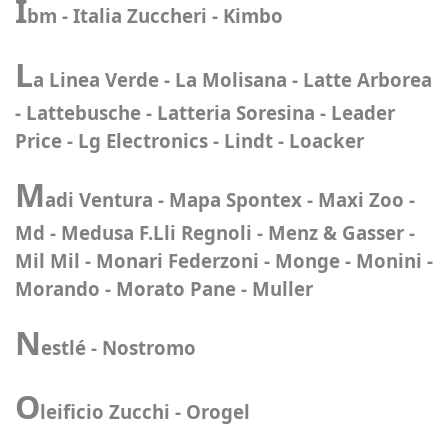
I
bm - Italia Zuccheri - Kimbo
L
a Linea Verde - La Molisana - Latte Arborea
- Lattebusche - Latteria Soresina - Leader
Price - Lg Electronics - Lindt - Loacker
M
adi Ventura - Mapa Spontex - Maxi Zoo -
Md - Medusa F.Lli Regnoli - Menz & Gasser -
Mil Mil - Monari Federzoni - Monge - Monini -
Morando - Morato Pane - Muller
N
estlé - Nostromo
O
leificio Zucchi - Orogel