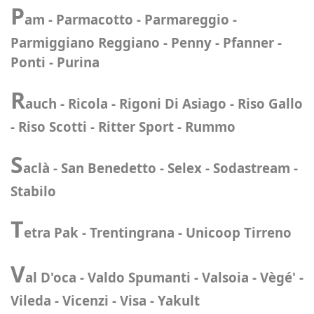
P
am - Parmacotto - Parmareggio -
Parmiggiano Reggiano - Penny - Pfanner -
Ponti - Purina
R
auch - Ricola - Rigoni Di Asiago - Riso Gallo
- Riso Scotti - Ritter Sport - Rummo
S
aclà - San Benedetto - Selex - Sodastream -
Stabilo
T
etra Pak - Trentingrana - Unicoop Tirreno
V
al D'oca - Valdo Spumanti - Valsoia - Vègé' -
Vileda - Vicenzi - Visa - Yakult